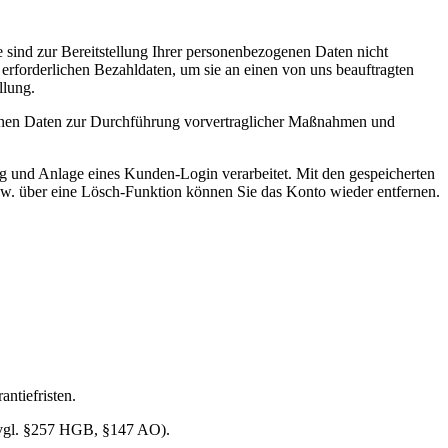
ie sind zur Bereitstellung Ihrer personenbezogenen Daten nicht
 erforderlichen Bezahldaten, um sie an einen von uns beauftragten
llung.
altenen Daten zur Durchführung vorvertraglicher Maßnahmen und
ng und Anlage eines Kunden-Login verarbeitet. Mit den gespeicherten
bzw. über eine Lösch-Funktion können Sie das Konto wieder entfernen.
ntiefristen.
 (vgl. §257 HGB, §147 AO).