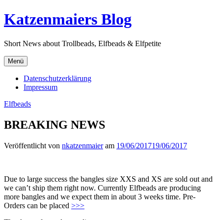
Direkt
Katzenmaiers Blog
zum
Inhalt
Short News about Trollbeads, Elfbeads & Elfpetite
Menü
Datenschutzerklärung
Impressum
Elfbeads
BREAKING NEWS
Veröffentlicht von
nkatzenmaier
am
19/06/2017
19/06/2017
Due to large success the bangles size XXS and XS are sold out and
we can’t ship them right now. Currently Elfbeads are producing
more bangles and we expect them in about 3 weeks time. Pre-
Orders can be placed
>>>